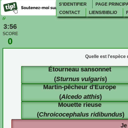
S'IDENTIFIER
PAGE PRINCIP
CONTACT
LIENS/BIBLIO
3:55
SCORE
0
Quelle est l'espèce
Étourneau sansonnet
(
Sturnus vulgaris
)
Martin-pêcheur d'Europe
(
Alcedo atthis
)
Mouette rieuse
(
Chroicocephalus ridibundus
)
Je