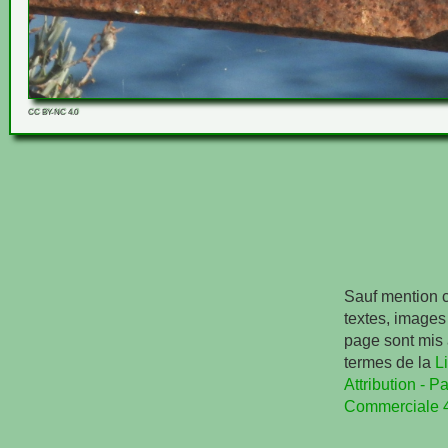
CC BY-NC 4.0
Sauf mention c
textes, images 
page sont mis 
termes de la
L
Attribution - Pa
Commerciale 4.