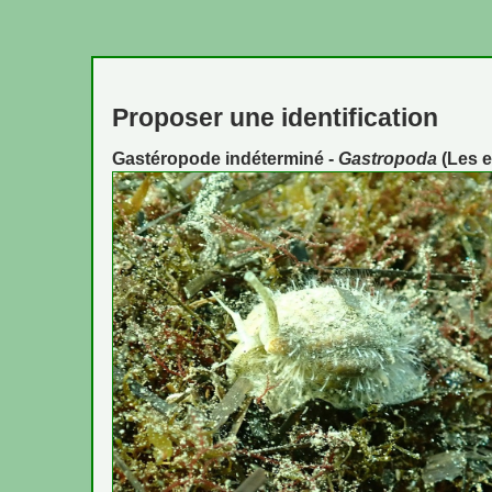
Proposer une identification
Gastéropode indéterminé -
Gastropoda
(Les e