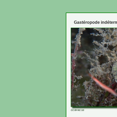
Gastéropode indéter
CC BY-NC 3.0