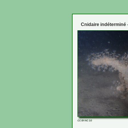
Cnidaire indéterminé 
CC BY-NC 3.0