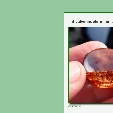
Bivalve indéterminé -
CC BY-NC 3.0