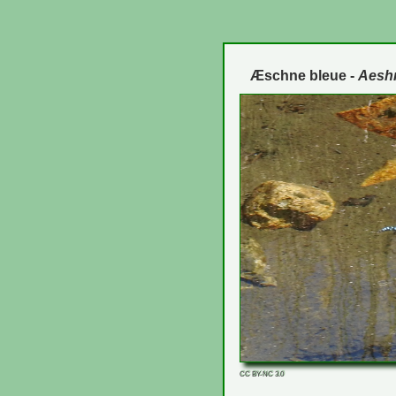
Æschne bleue -
Aesh
CC BY-NC 3.0