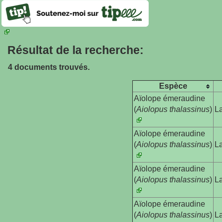
Résultat de la recherche:
4 documents trouvés.
Espèce
Aïolope émeraudine

(
Aiolopus thalassinus
)
La
Aïolope émeraudine

(
Aiolopus thalassinus
)
L
Aïolope émeraudine

(
Aiolopus thalassinus
)
L
Aïolope émeraudine

(
Aiolopus thalassinus
)
L