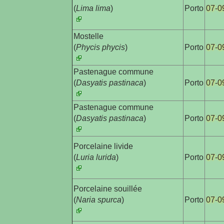
(
Lima lima
)
Porto
07-0
Mostelle

(
Phycis phycis
)
Porto
07-0
Pastenague commune

(
Dasyatis pastinaca
)
Porto
07-0
Pastenague commune

(
Dasyatis pastinaca
)
Porto
07-0
Porcelaine livide

(
Luria lurida
)
Porto
07-0
Porcelaine souillée

(
Naria spurca
)
Porto
07-0