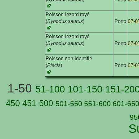
Poisson-lézard rayé

(
Synodus saurus
)
Porto
07-0
Poisson-lézard rayé

(
Synodus saurus
)
Porto
07-0
Poisson non-identifié

(
Piscis
)
Porto
07-0
1-50
51-100
101-150
151-20
450
451-500
501-550
551-600
601-65
95
S