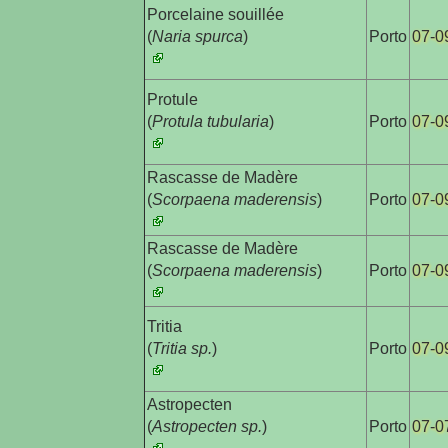
Porcelaine souillée

(
Naria spurca
)
Porto
07-0
Protule

(
Protula tubularia
)
Porto
07-0
Rascasse de Madère

(
Scorpaena maderensis
)
Porto
07-0
Rascasse de Madère

(
Scorpaena maderensis
)
Porto
07-0
Tritia

(
Tritia sp.
)
Porto
07-0
Astropecten

(
Astropecten sp.
)
Porto
07-0