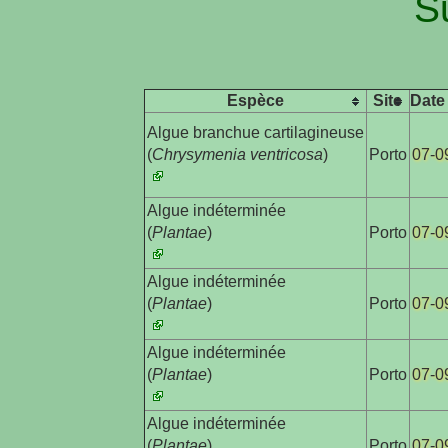
S
Espèce
Site
Da
Algue branchue cartilagineuse

(
Chrysymenia ventricosa
)
Porto
07-0
Algue indéterminée

(
Plantae
)
Porto
07-0
Algue indéterminée

(
Plantae
)
Porto
07-0
Algue indéterminée

(
Plantae
)
Porto
07-0
Algue indéterminée

(
Plantae
)
Porto
07-0