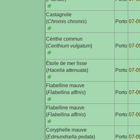
Castagnole

(
Chromis chromis
)
Porto
07-0
Cérithe commun

(
Cerithium vulgatum
)
Porto
07-0
Étoile de mer lisse

(
Hacelia attenuata
)
Porto
07-0
Flabelline mauve

(
Flabellina affinis
)
Porto
07-0
Flabelline mauve

(
Flabellina affinis
)
Porto
07-0
Coryphelle mauve

(
Edmundsella pedata
)
Porto
07-0