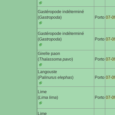
Gastéropode indéterminé

(
Gastropoda
)
Porto
07-0
Gastéropode indéterminé

(
Gastropoda
)
Porto
07-0
Girelle paon

(
Thalassoma pavo
)
Porto
07-0
Langouste

(
Palinurus elephas
)
Porto
07-0
Lime

(
Lima lima
)
Porto
07-0
Lime
