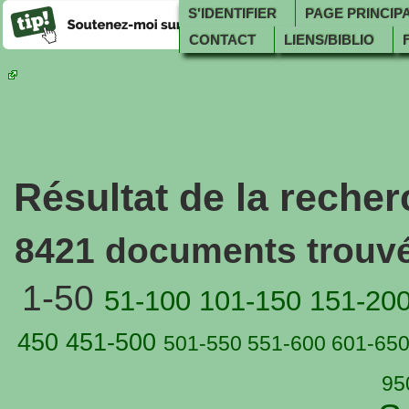
S'IDENTIFIER
PAGE PRINCIP
CONTACT
LIENS/BIBLIO
Résultat de la recher
8421 documents trouvés
1-50
51-100
101-150
151-20
450
451-500
501-550
551-600
601-65
95